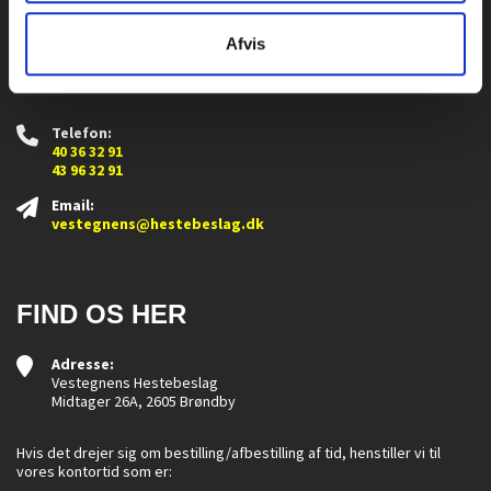
Afvis
KONTAKT OS
Telefon:
40 36 32 91
43 96 32 91
Email:
vestegnens@hestebeslag.dk
FIND OS HER
Adresse:
Vestegnens Hestebeslag
Midtager 26A, 2605 Brøndby
Hvis det drejer sig om bestilling/afbestilling af tid, henstiller vi til
vores kontortid som er: