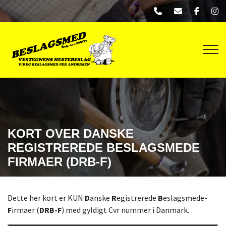
Gå
til
hovedindhold
KORT OVER DANSKE
REGISTREREDE BESLAGSMEDE
FIRMAER (DRB-F)
Dette her kort er KUN
D
anske
R
egistrerede
B
eslagsmede-
F
irmaer (
DRB-F
) med gyldigt Cvr nummer i Danmark.