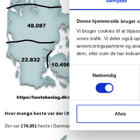
Samtykke
Denne hjemmeside bruger c
Vi bruger cookies til at tilpas
vores trafik. Vi deler også 
annonceringspartnere og anal
dem, eller som de har indsaml
Samtykkevalg
Nødvendig
Hvor mange heste var der i Danmark 2024?
Afvis
Der var
176.851
heste i Danmark Ultimo 2024