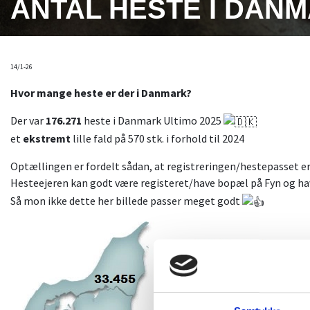
ANTAL HESTE I DAN
14/1-26
Hvor mange heste er der i Danmark?
Der var
176.271
heste i Danmark Ultimo 2025
et
ekstremt
lille fald på 570 stk. i forhold til 2024
Optællingen er fordelt
sådan, at registreringen/hestepasset er 
Hesteejeren kan godt være registeret/have bopæl på Fyn og h
Så mon ikke dette her billede passer meget godt