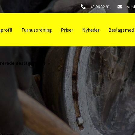
43 96 32 91
ves
profil
Turnusordning
Priser
Nyheder
Beslagsmed​​
trerede Beslagsmede