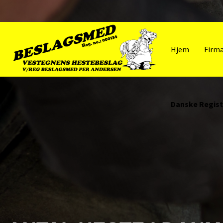
Gå
til
hovedindhold
Hjem
Firma
Danske Regis